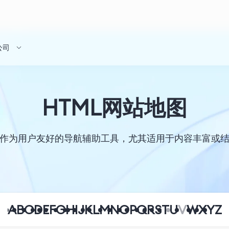
公司
HTML网站地图
图作为用户友好的导航辅助工具，尤其适用于内容丰富或
A
B
C
D
E
F
G
H
I
J
K
L
M
N
O
P
Q
R
S
T
U
V
W
X
Y
Z