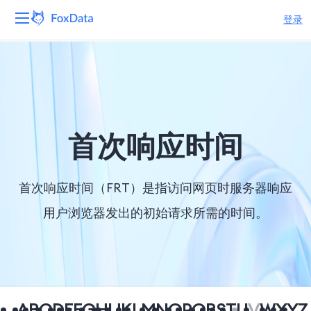
登录
平台
产品
解决方案
首次响应时间
资源
首次响应时间（FRT）是指访问网页时服务器响应
定价
用户浏览器发出的初始请求所需的时间。
公司
A
B
C
D
E
F
G
H
I
J
K
L
M
N
O
P
Q
R
S
T
U
V
W
X
Y
Z