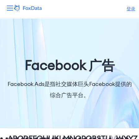
登录
平台
产品
解决方案
Facebook 广告
资源
Facebook Ads是指社交媒体巨头Facebook提供的
定价
综合广告平台。
公司
A
B
C
D
E
F
G
H
I
J
K
L
M
N
O
P
Q
R
S
T
U
V
W
X
Y
Z