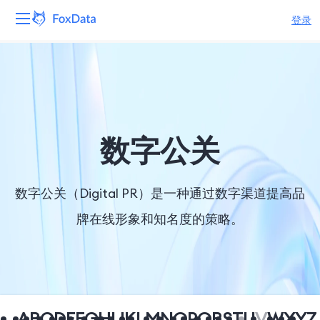
登录
平台
产品
解决方案
数字公关
资源
数字公关（Digital PR）是一种通过数字渠道提高品
定价
牌在线形象和知名度的策略。
公司
A
B
C
D
E
F
G
H
I
J
K
L
M
N
O
P
Q
R
S
T
U
V
W
X
Y
Z