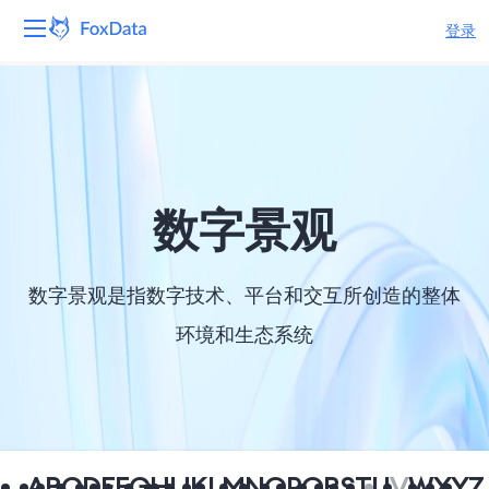
登录
平台
产品
解决方案
数字景观
资源
数字景观是指数字技术、平台和交互所创造的整体
定价
环境和生态系统
公司
A
B
C
D
E
F
G
H
I
J
K
L
M
N
O
P
Q
R
S
T
U
V
W
X
Y
Z