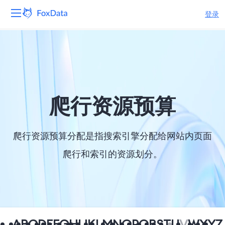
登录
平台
产品
解决方案
爬行资源预算
资源
爬行资源预算分配是指搜索引擎分配给网站内页面
定价
爬行和索引的资源划分。
公司
A
B
C
D
E
F
G
H
I
J
K
L
M
N
O
P
Q
R
S
T
U
V
W
X
Y
Z