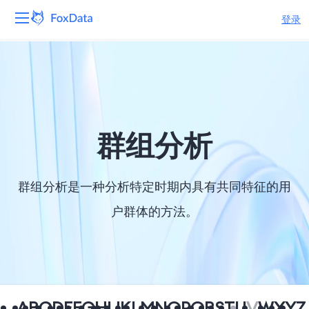
登录
平台
产品
解决方案
群组分析
资源
群组分析是一种分析特定时期内具有共同特征的用
定价
户群体的方法。
公司
A
B
C
D
E
F
G
H
I
J
K
L
M
N
O
P
Q
R
S
T
U
V
W
X
Y
Z