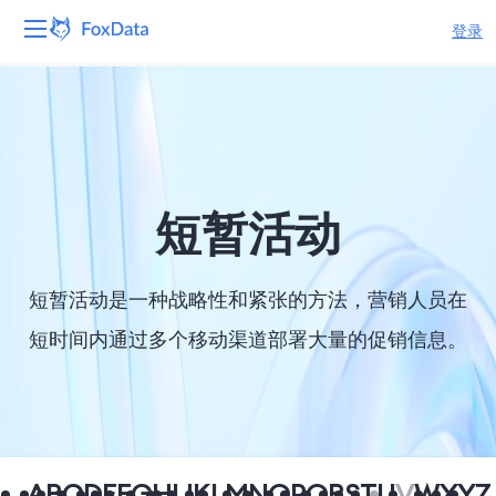
登录
平台
产品
解决方案
短暂活动
资源
短暂活动是一种战略性和紧张的方法，营销人员在
定价
短时间内通过多个移动渠道部署大量的促销信息。
公司
A
B
C
D
E
F
G
H
I
J
K
L
M
N
O
P
Q
R
S
T
U
V
W
X
Y
Z