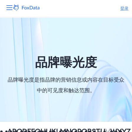
登录
平台
产品
解决方案
品牌曝光度
资源
品牌曝光度是指品牌的营销信息或内容在目标受众
定价
中的可见度和触达范围。
公司
A
B
C
D
E
F
G
H
I
J
K
L
M
N
O
P
Q
R
S
T
U
V
W
X
Y
Z