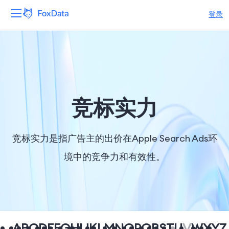
登录
平台
产品
解决方案
竞标实力
资源
竞标实力是指广告主的出价在Apple Search Ads环
定价
境中的竞争力和有效性。
公司
A
B
C
D
E
F
G
H
I
J
K
L
M
N
O
P
Q
R
S
T
U
V
W
X
Y
Z