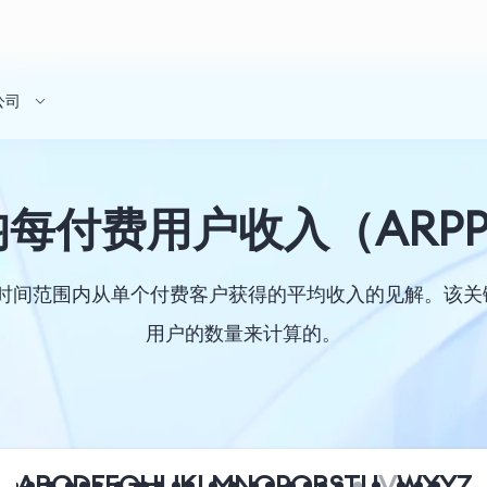
公司
每付费用户收入（ARP
定时间范围内从单个付费客户获得的平均收入的见解。该
用户的数量来计算的。
A
B
C
D
E
F
G
H
I
J
K
L
M
N
O
P
Q
R
S
T
U
V
W
X
Y
Z