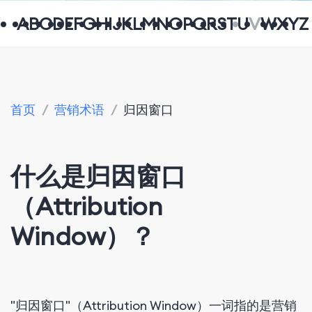
A
B
C
D
E
F
G
H
I
J
K
L
M
N
O
P
Q
R
S
T
U
V
W
X
Y
Z
首页
/
营销术语
/
归因窗口
什么是归因窗口
（Attribution
Window）？
"归因窗口"（Attribution Window）一词指的是营销