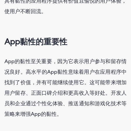
具有黏性的应用程序提供有价值且愉悦的用户体验，
使用户不断回流。
App黏性的重要性
App的黏性至关重要，因为它表示用户参与和留存情
况良好。高水平的App黏性意味着用户在应用程序中
找到了价值，并有可能继续使用它。这可能带来增加
用户留存、正面口碑介绍和更高收入等好处。开发人
员和企业通过个性化体验、推送通知和游戏化技术等
策略来增强App的黏性。