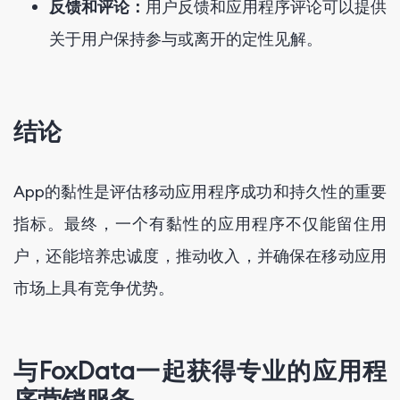
反馈和评论：
用户反馈和应用程序评论可以提供
关于用户保持参与或离开的定性见解。
结论
App的黏性是评估移动应用程序成功和持久性的重要
指标。最终，一个有黏性的应用程序不仅能留住用
户，还能培养忠诚度，推动收入，并确保在移动应用
市场上具有竞争优势。
与FoxData一起获得专业的应用程
序营销服务