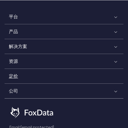
平台
产品
解决方案
资源
定价
公司
Email:
[email protected]