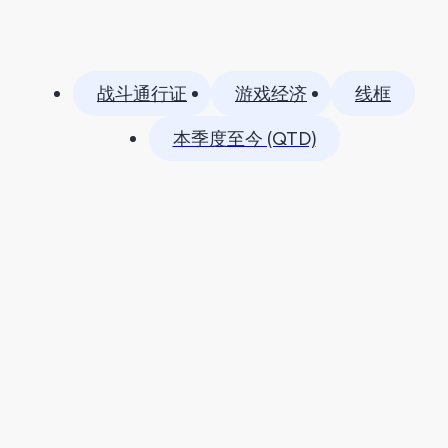
战斗通行证
游戏经济
线框
本季度至今 (QTD)