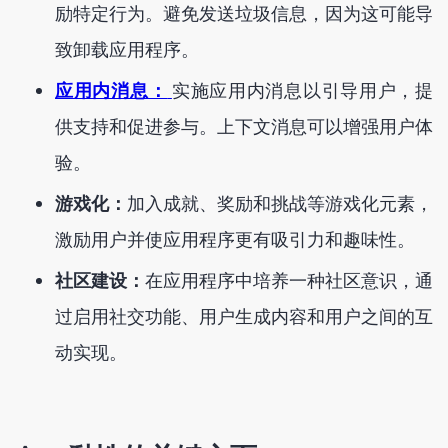
励特定行为。避免发送垃圾信息，因为这可能导
致卸载应用程序。
应用内消息：
实施应用内消息以引导用户，提
供支持和促进参与。上下文消息可以增强用户体
验。
游戏化：
加入成就、奖励和挑战等游戏化元素，
激励用户并使应用程序更有吸引力和趣味性。
社区建设：
在应用程序中培养一种社区意识，通
过启用社交功能、用户生成内容和用户之间的互
动实现。