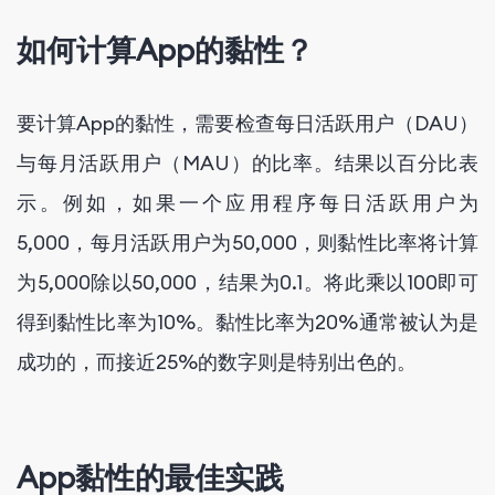
如何计算App的黏性？
要计算App的黏性，需要检查每日活跃用户（DAU）
与每月活跃用户（MAU）的比率。结果以百分比表
示。例如，如果一个应用程序每日活跃用户为
5,000，每月活跃用户为50,000，则黏性比率将计算
为5,000除以50,000，结果为0.1。将此乘以100即可
得到黏性比率为10%。黏性比率为20%通常被认为是
成功的，而接近25%的数字则是特别出色的。
App黏性的最佳实践