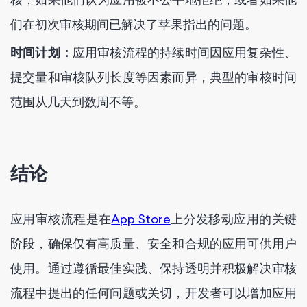
们在初次审核期间已解决了苹果指出的问题。
时间计划：
应用审核流程的持续时间因应用复杂性、
提交量和审核队列长度等因素而异，典型的审核时间
范围从几天到数周不等。
结论
应用审核流程是在
App Store
上分发移动应用的关键
阶段，确保仅有高质量、安全和合规的应用可供用户
使用。通过遵循最佳实践、保持透明并积极解决审核
流程中提出的任何问题或关切，开发者可以增加应用