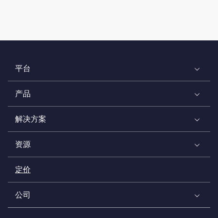
平台
产品
解决方案
资源
定价
公司