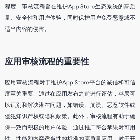
程度。审核流程旨在维护App Store生态系统的高质
量、安全性和用户体验，同时保护用户免受恶意或不
适当内容的侵害。
应用审核流程的重要性
应用审核流程对于维护App Store平台的诚信和可信
度至关重要。通过在应用发布之前进行评估，苹果可
以识别和解决潜在问题，如错误、崩溃、恶意软件或
侵犯知识产权或隐私政策。此外，审核流程有助于确
保一致而积极的用户体验，通过推广符合苹果对可用
性、性能和内容适当性的标准的高质量应用。对于开