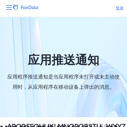
登录
平台
产品
解决方案
应用推送通知
资源
应用程序推送通知是当应用程序未打开或未主动使
定价
用时，从应用程序在移动设备上弹出的消息。
公司
A
B
C
D
E
F
G
H
I
J
K
L
M
N
O
P
Q
R
S
T
U
V
W
X
Y
Z