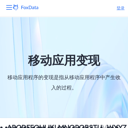
登录
平台
产品
解决方案
移动应用变现
资源
移动应用程序的变现是指从移动应用程序中产生收
定价
入的过程。
公司
A
B
C
D
E
F
G
H
I
J
K
L
M
N
O
P
Q
R
S
T
U
V
W
X
Y
Z