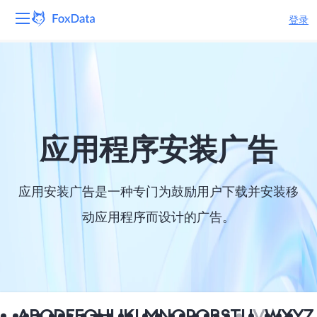
登录
平台
产品
解决方案
应用程序安装广告
资源
应用安装广告是一种专门为鼓励用户下载并安装移
定价
动应用程序而设计的广告。
公司
A
B
C
D
E
F
G
H
I
J
K
L
M
N
O
P
Q
R
S
T
U
V
W
X
Y
Z