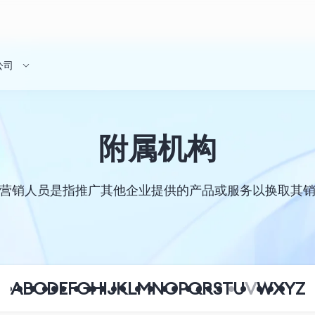
公司
附属机构
营销人员是指推广其他企业提供的产品或服务以换取其
A
B
C
D
E
F
G
H
I
J
K
L
M
N
O
P
Q
R
S
T
U
V
W
X
Y
Z