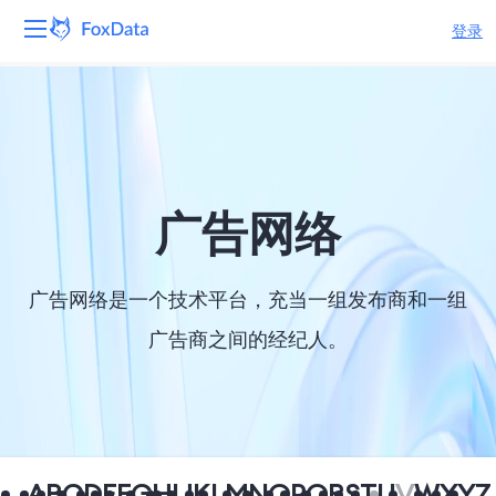
登录
平台
产品
解决方案
广告网络
资源
广告网络是一个技术平台，充当一组发布商和一组
定价
广告商之间的经纪人。
公司
A
B
C
D
E
F
G
H
I
J
K
L
M
N
O
P
Q
R
S
T
U
V
W
X
Y
Z