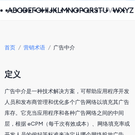
A
B
C
D
E
F
G
H
I
J
K
L
M
N
O
P
Q
R
S
T
U
V
W
X
Y
Z
首页
/
营销术语
/
广告中介
定义
广告中介是一种技术解决方案，可帮助应用程序开发
人员和发布商管理和优化多个广告网络以填充其广告
库存。它充当应用程序和各种广告网络之间的中间
层，根据 eCPM（每千次有效成本）、网络填充率或
开发人员的偏好等标准来决定从哪个网络投放广告。