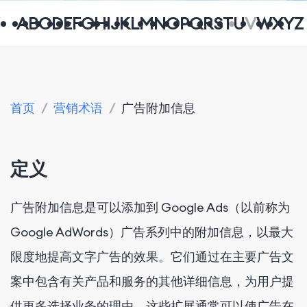
A
B
C
D
E
F
G
H
I
J
K
L
M
N
O
P
Q
R
S
T
U
V
W
X
Y
Z
首页
/
营销术语
/
广告附加信息
定义
广告附加信息是可以添加到 Google Ads（以前称为
Google AdWords）广告系列中的附加信息，以最大
限度地提高文字广告的效果。它们通过在主要广告文
案中包含有关产品和服务的其他详细信息，为用户提
供更多选择业务的理由。这些扩展通常可以使广告在