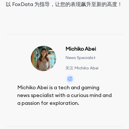
以 FoxData 为指导，让您的表现飙升至新的高度！
Michiko Abei
News Specialist
关注 Michiko Abei
Michiko Abei is a tech and gaming
news specialist with a curious mind and
a passion for exploration.
She enjoys exploring the world through
movies and mobile games, easpecially