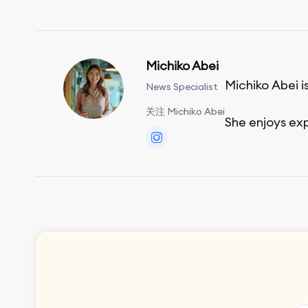
Michiko Abei
Michiko Abei i
News Specialist
关注 Michiko Abei
She enjoys ex