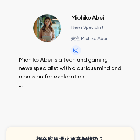
Michiko Abei
News Specialist
关注 Michiko Abei
Michiko Abei is a tech and gaming
news specialist with a curious mind and
a passion for exploration.
She enjoys exploring the world through
movies and mobile games, easpecially
the rpg games!
想在应用爆火前掌握趋势？