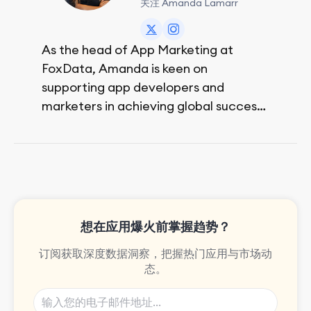
关注 Amanda Lamarr
As the head of App Marketing at
FoxData, Amanda is keen on
supporting app developers and
marketers in achieving global success,
no matter their budget.
She is passionate about rock climbing
and video games.
想在应用爆火前掌握趋势？
订阅获取深度数据洞察，把握热门应用与市场动
态。