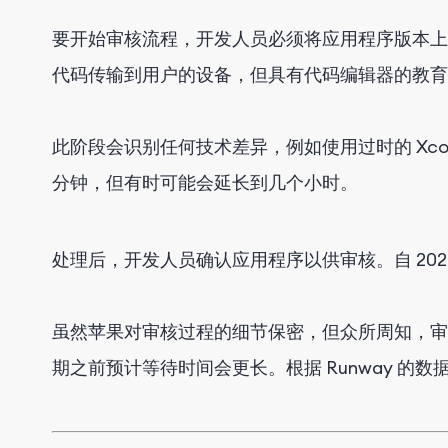
要开始审核流程，开发人员必须将应用程序版本上传到 
代码传输到用户的设备，但具有代码编辑器的教
此阶段会识别任何技术差异，例如使用过时的 Xc
分钟，但有时可能会延长到几个小时。
处理后，开发人员确认应用程序以供审核。自 2022
虽然苹果对审核过程的细节保密，但众所周知，审
期之前预计等待时间会更长。根据 Runway 的