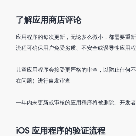
了解应用商店评论
应用程序的每次更新，无论多么微小，都需要重新
流程可确保用户免受劣质、不安全或误导性应用程
儿童应用程序会接受更严格的审查，以防止任何不
在问题）进行自发审查。
一年内未更新或审核的应用程序将被删除。开发者
iOS 应用程序的验证流程