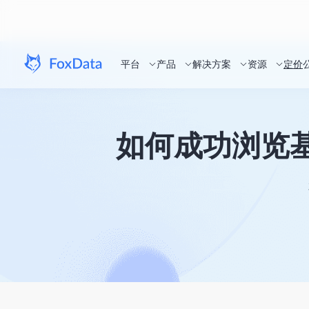
平台
产品
解决方案
资源
定价
如何成功浏览