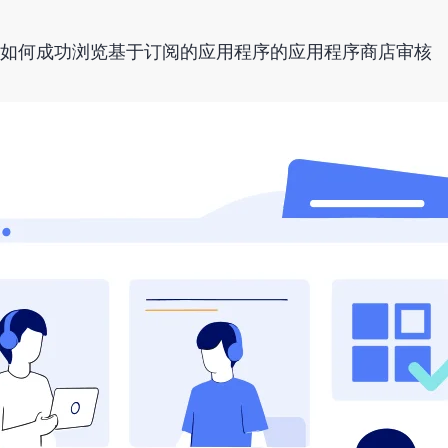
如何成功浏览基于订阅的应用程序的应用程序商店审核