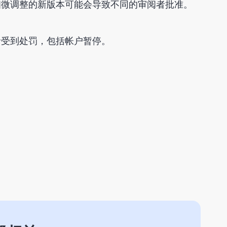
细微调整的新版本可能会导致不同的审阅者批准。
者受到处罚，包括帐户暂停。