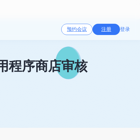
预约会议
注册
登录
用程序商店审核
。