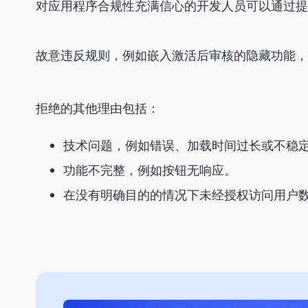
对应用程序合规性充满信心的开发人员可以通过提
故意违反规则，例如嵌入激活后审核的隐藏功能，
拒绝的其他理由包括：
技术问题，例如错误、加载时间过长或不稳
功能不完整，例如按钮无响应。
在没有明确目的的情况下未经授权访问用户