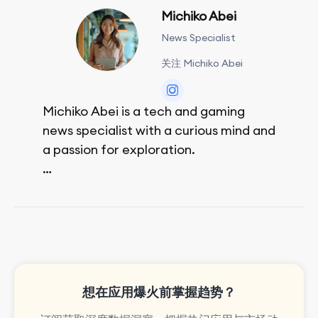
Michiko Abei
News Specialist
关注 Michiko Abei
Michiko Abei is a tech and gaming
news specialist with a curious mind and
a passion for exploration.
She enjoys exploring the world through
movies and mobile games, easpecially
the rpg games!
想在应用爆火前掌握趋势？