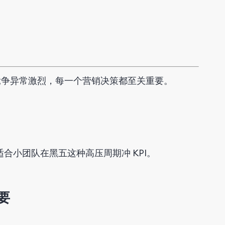
竞争
异常
激烈
，
每
一个
营销
决策
都
至关重要
。
适合小团队在黑五这种高压周期冲 KPI。
要