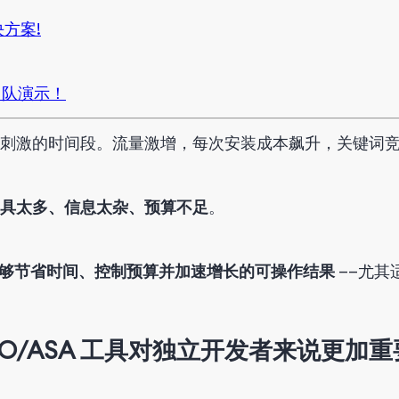
决方案!
 团队演示！
刺激的时间段。
流量
激增
，
每次
安装
成本
飙升
，
关键词
具太多、信息太杂、
预算
不足
。
够节省时间、控制预算并加速增长的可操作结果
——尤其
O/ASA
工具
对独立开发者来说更加重