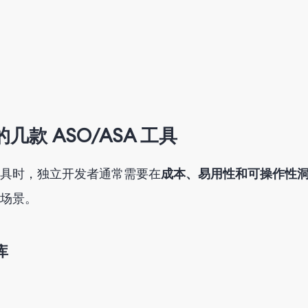
款 ASO/ASA 工具
 工具时，独立
开发
者
通常需要在
成本、易用性和可操作性
场景。
库