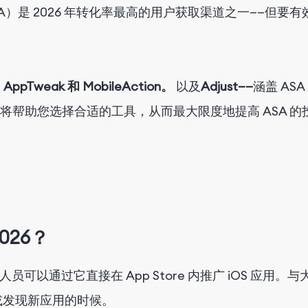
A）
是 2026 年转化率最高的用户获取渠道之一——但要有
AppTweak 和 MobileAction。
以及
A
d
j
u
s
t
——
涵盖 A
帮助您选择合适的工具，从而最大限度地提高 ASA 的
026
？
员可以通过它直接在 App Store 内推广 iOS 应用。
或发现新应用的时候。