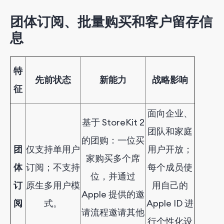
团体订阅、批量购买和客户留存信
息
特
先前状态
新能力
战略影响
征
面向企业、
基于 StoreKit 2
团队和家庭
的团购：一位买
团
仅支持单用户
用户开放；
家购买多个席
体
订阅；不支持
每个成员使
位，并通过
订
原生多用户模
用自己的
Apple 提供的邀
阅
式。
Apple ID 进
请流程邀请其他
行个性化设