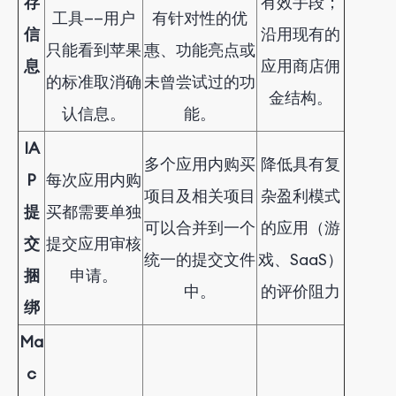
存
有效手段；
工具——用户
有针对性的优
信
沿用现有的
只能看到苹果
惠、功能亮点或
息
应用商店佣
的标准取消确
未曾尝试过的功
金结构。
认信息。
能。
IA
多个应用内购买
降低具有复
P
每次应用内购
项目及相关项目
杂盈利模式
提
买都需要单独
可以合并到一个
的应用（游
交
提交应用审核
统一的提交文件
戏、SaaS）
捆
申请。
中。
的评价阻力
绑
Ma
c