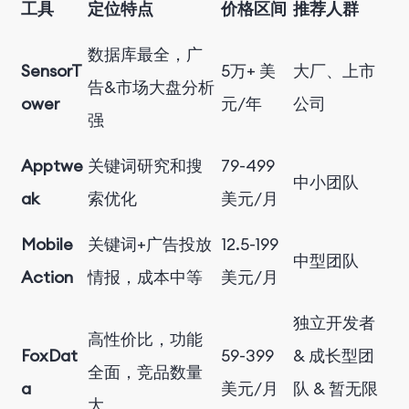
工具
定位特点
价格区间
推荐人群
数据库最全，广
SensorT
5万+ 美
大厂、上市
告&市场大盘分析
ower
元/年
公司
强
Apptwe
关键词研究和搜
7
9-
4
99
中小团队
ak
索优化
美元/月
Mobile
关键词+广告投放
1
2
.
5
-
1
9
9
中型团队
Action
情报，成本中等
美元/月
独立开发者
高性价比，功能
FoxDat
59-399
& 成长型团
全面，竞品数量
a
美元/月
队 & 暂无限
大