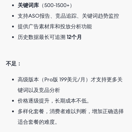
关键词库
（500-1500+）
支持ASO报告、竞品追踪、关键词趋势监控
提供广告素材库和投放分析功能
历史数据最长可追溯
12个月
不足
：
高级版本（Pro版
1
9
9
美元/月）才支持
更多关
键词
以及
竞品分析
价格逐级提升，长期成本不低
。
多样化套餐
，
消费者
难以
判断
，
增加
正确选择
适合
套餐
的
难度
。