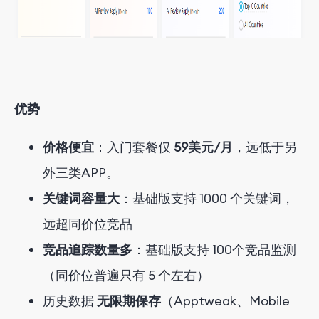
优势
价格便宜
：入门套餐仅
59美元/月
，远低于
另
外三类
A
P
P
。
关键词容量大
：基础版支持 1000 个关键词，
远超同价位竞品
竞品追踪数量多
：
基础
版
支持 100个竞品监测
（同价位普遍只有 5 个
左右
）
历史数据
无限期保存
（Apptweak
、
Mobile