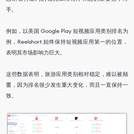
手。
例如，以美国 Google Play 短视频应用类别排名为
例，Reelshort 始终保持短视频应用第一的位置，
表明其市场影响力巨大。
这些数据表明，旅游应用类别相对稳定，难以被颠
覆，因为排名很少发生重大变化，而且一直保持一
致。