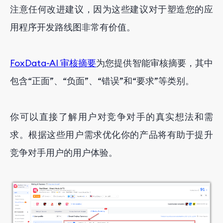
注意任何改进建议，因为这些建议对于塑造您的应
用程序开发路线图非常有价值。
FoxData-AI 审核摘要
为您提供智能审核摘要，其中
包含“正面”、“负面”、“错误”和“要求”等类别。
你可以直接了解用户对竞争对手的真实想法和需
求。根据这些用户需求优化你的产品将有助于提升
竞争对手用户的用户体验。