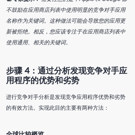
不鼓励在应用商店列表中使用明显的竞争对手应用
名称作为关键词。这种做法可能会导致您的应用更
新被拒绝。相反，您应该专注于在应用商店列表中
使用通用、相关的关键词。
步骤 4：通过分析发现竞争对手应
用程序的优势和劣势
进行竞争对手分析是发现竞争应用程序优势和劣势
的有效方法。实现此目的主要有两种方法：
全球比较概览