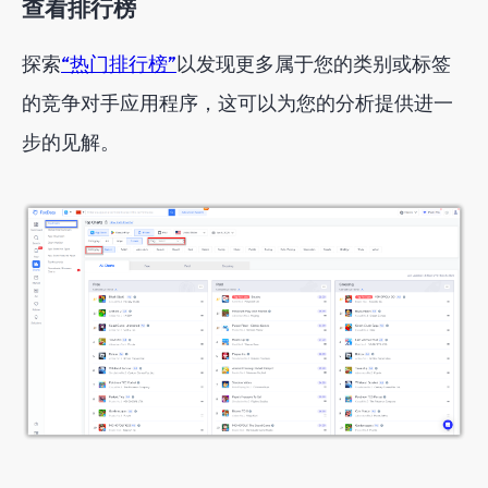
查看排行榜
探索
“热门排行榜”
以发现更多属于您的类别或标签
的竞争对手应用程序，这可以为您的分析提供进一
步的见解。