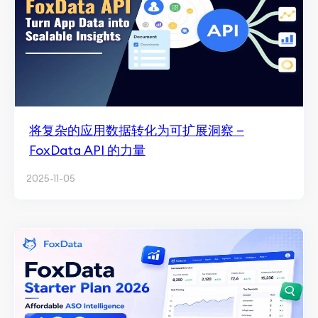
将复杂的应用数据转化为可扩展洞察 —
FoxData API 的力量
2025-11-05