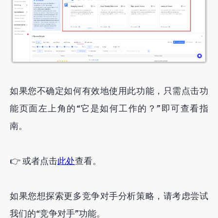
如果您不确定如何有效地使用此功能，只需点击功
能页面左上角的“它是如何工作的？”即可查看指
南。
👉 或者点击
此处
查看。
如果您想探索更多竞争对手分析策略，请考虑尝试
我们的“竞争对手”功能。