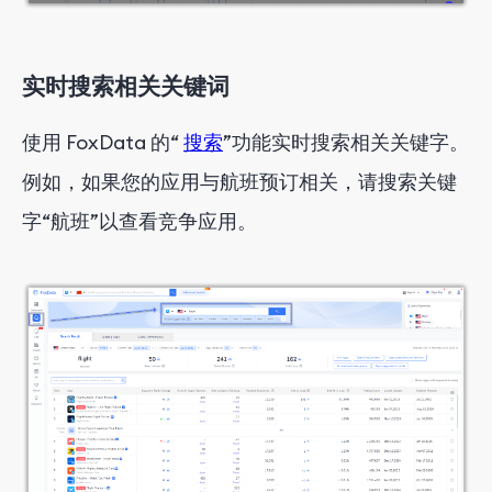
实时搜索相关关键词
使用 FoxData 的“
搜索
”功能实时搜索相关关键字。
例如，如果您的应用与航班预订相关，请搜索关键
字“航班”以查看竞争应用。