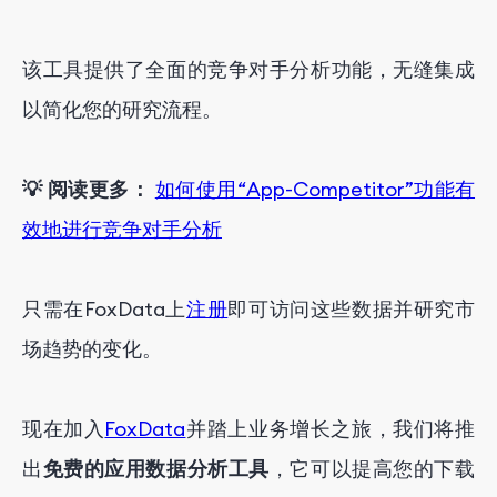
该工具提供了全面的竞争对手分析功能，无缝集成
以简化您的研究流程。
💡 阅读更多：
如何使用“App-Competitor”功能有
效地进行竞争对手分析
只需在FoxData上
注册
即可访问这些数据并研究市
场趋势的变化。
现在加入
FoxData
并踏上业务增长之旅，我们将推
出
免费的
应用数据分析工具
，它可以提高您的下载