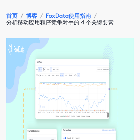
首页
/
博客
/
FoxData使用指南
/
分析移动应用程序竞争对手的 4 个关键要素