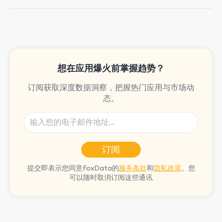
reading, and bouldering.
想在应用爆火前掌握趋势？
订阅获取深度数据洞察，把握热门应用与市场动
态。
订阅
提交即表示您同意FoxData的
服务条款
和
隐私政策
。您
可以随时取消订阅这些通讯