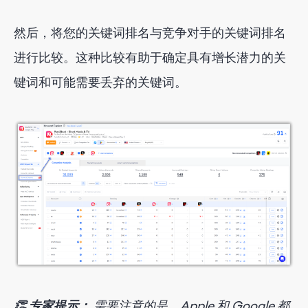
然后，将您的关键词排名与竞争对手的关键词排名
进行比较。这种比较有助于确定具有增长潜力的关
键词和可能需要丢弃的关键词。
👏 专家提示：
需要注意的是，Apple 和 Google 都