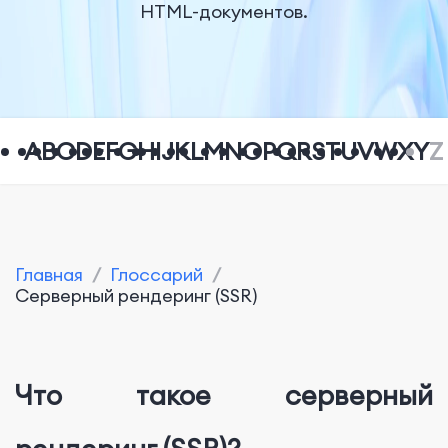
HTML-документов.
A
B
C
D
E
F
G
H
I
J
K
L
M
N
O
P
Q
R
S
T
U
V
W
X
Y
Z
Главная
/
Глоссарий
/
Серверный рендеринг (SSR)
Что такое серверный