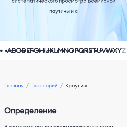
систематического просмотра Всемирной
паутины и с
A
B
C
D
E
F
G
H
I
J
K
L
M
N
O
P
Q
R
S
T
U
V
W
X
Y
Z
Главная
/
Глоссарий
/
Kраулинг
Определение
В контексте оптимизации поисковых систем