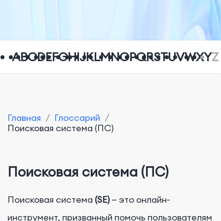
A
B
C
D
E
F
G
H
I
J
K
L
M
N
O
P
Q
R
S
T
U
V
W
X
Y
Z
Главная
/
Глоссарий
/
Поисковая система (ПС)
Поисковая система (ПС)
Поисковая
система
(SE)
— это онлайн-
инструмент, призванный помочь пользователям