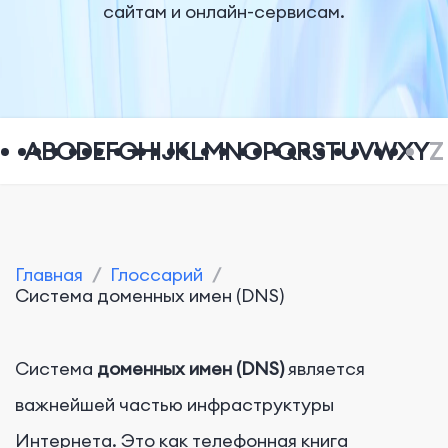
сайтам и онлайн-сервисам.
A
B
C
D
E
F
G
H
I
J
K
L
M
N
O
P
Q
R
S
T
U
V
W
X
Y
Z
Главная
/
Глоссарий
/
Система доменных имен (DNS)
Система
доменных имен (DNS)
является
важнейшей частью инфраструктуры
Интернета. Это как телефонная книга