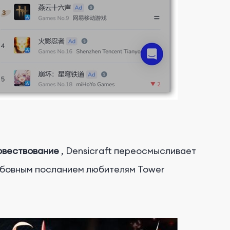
овествование
, Densicraft переосмысливает
юбовным посланием любителям Tower