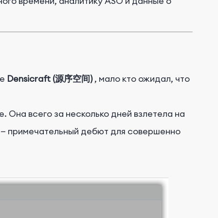
ого времени, аналитику ASO и данные о
se
Densicraft (源序空间)
, мало кто ожидал, что
e.
Она всего за несколько дней взлетела на
— примечательный дебют для совершенно