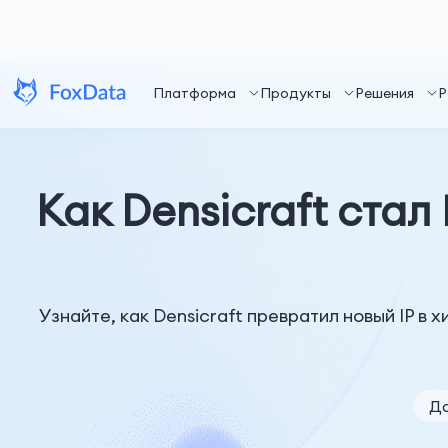
Платформа
Продукты
Решения
Р
Как Densicraft стал
Узнайте, как Densicraft превратил новый IP в
Да