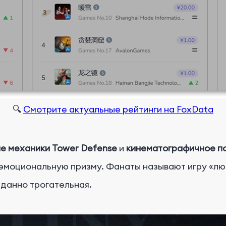
🔍
Смотрите актуальные рейтинги на FoxData
е механики Tower Defense
и
кинематографичное п
эмоциональную призму. Фанаты называют игру «л
иданно трогательная.