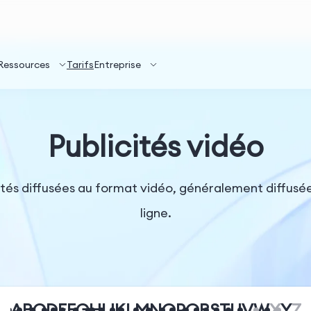
Ressources
Tarifs
Entreprise
Publicités vidéo
cités diffusées au format vidéo, généralement diffusé
ligne.
A
B
C
D
E
F
G
H
I
J
K
L
M
N
O
P
Q
R
S
T
U
V
W
X
Y
Z