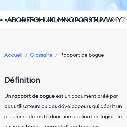
A
B
C
D
E
F
G
H
I
J
K
L
M
N
O
P
Q
R
S
T
U
V
W
X
Y
Z
Accueil
/
Glossaire
/
Rapport de bogue
Définition
Un
rapport de bogue
est un document créé par
des utilisateurs ou des développeurs qui décrit un
problème détecté dans une application logicielle
ou un système. Il permet d'identifier les