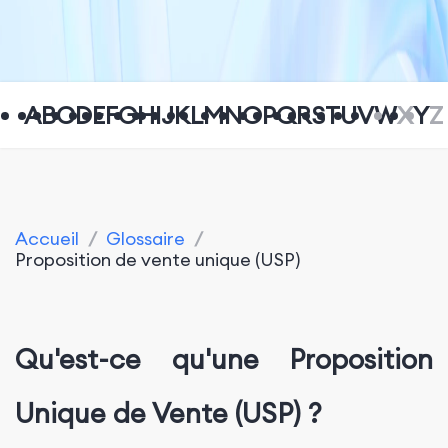
A
B
C
D
E
F
G
H
I
J
K
L
M
N
O
P
Q
R
S
T
U
V
W
X
Y
Z
Accueil
/
Glossaire
/
Proposition de vente unique (USP)
Qu'est-ce qu'une Proposition
Unique de Vente (USP) ?