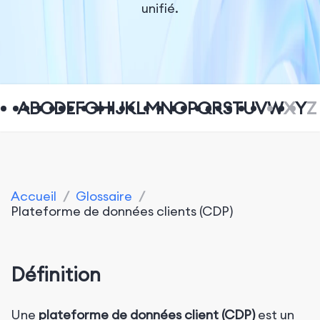
unifié.
A
B
C
D
E
F
G
H
I
J
K
L
M
N
O
P
Q
R
S
T
U
V
W
X
Y
Z
Accueil
/
Glossaire
/
Plateforme de données clients (CDP)
Définition
Une
plateforme de données client (CDP)
est un