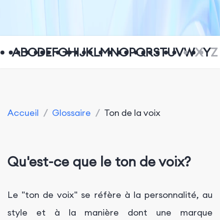
A
B
C
D
E
F
G
H
I
J
K
L
M
N
O
P
Q
R
S
T
U
V
W
X
Y
Z
Accueil
/
Glossaire
/
Ton de la voix
Qu'est-ce que le ton de voix?
Le "ton de voix" se réfère à la personnalité, au
style et à la manière dont une marque