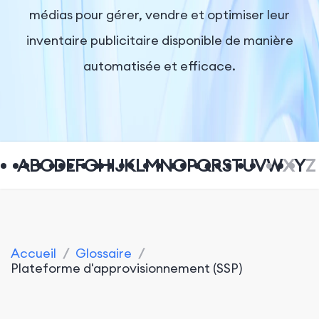
médias pour gérer, vendre et optimiser leur
inventaire publicitaire disponible de manière
automatisée et efficace.
A
B
C
D
E
F
G
H
I
J
K
L
M
N
O
P
Q
R
S
T
U
V
W
X
Y
Z
Accueil
/
Glossaire
/
Plateforme d'approvisionnement (SSP)