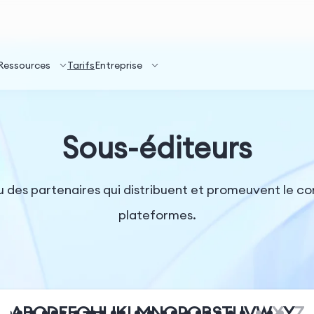
Ressources
Tarifs
Entreprise
Sous-éditeurs
u des partenaires qui distribuent et promeuvent le c
plateformes.
A
B
C
D
E
F
G
H
I
J
K
L
M
N
O
P
Q
R
S
T
U
V
W
X
Y
Z