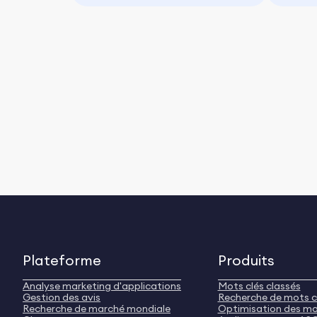
Plateforme
Produits
Analyse marketing d'applications
Mots clés classés
Gestion des avis
Recherche de mots c
Recherche de marché mondiale
Optimisation des mo