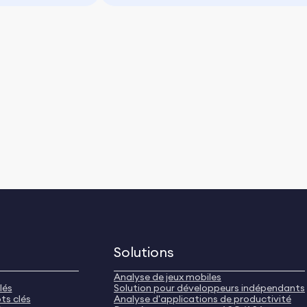
Solutions
Analyse de jeux mobiles
lés
Solution pour développeurs indépendants
ts clés
Analyse d'applications de productivité