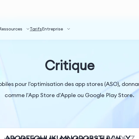
Ressources
Tarifs
Entreprise
Critique
obiles pour l'optimisation des app stores (ASO), donna
comme l'App Store d'Apple ou Google Play Store.
A
B
C
D
E
F
G
H
I
J
K
L
M
N
O
P
Q
R
S
T
U
V
W
X
Y
Z