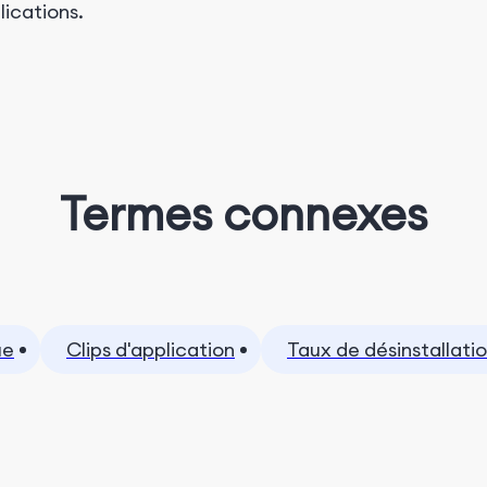
lications.
Termes connexes
ue
Clips d'application
Taux de désinstallati