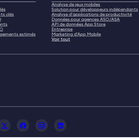
Analyse de jeux mobiles
lés
Solution pour développeurs indépendants
ts clés
Analyse d'applications de productivité
O
Données pour agences ASO/ASA
ents
API de données App Store
SO
Entreprise
rgements estimés
Marketing d'App Mobile
Voir tout