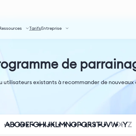
Ressources
Tarifs
Entreprise
rogramme de parraina
 utilisateurs existants à recommander de nouveaux cl
A
B
C
D
E
F
G
H
I
J
K
L
M
N
O
P
Q
R
S
T
U
V
W
X
Y
Z