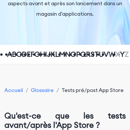
aspects avant et après son lancement dans un
magasin d'applications.
A
B
C
D
E
F
G
H
I
J
K
L
M
N
O
P
Q
R
S
T
U
V
W
X
Y
Z
Accueil
/
Glossaire
/
Tests pré/post App Store
Qu'est-ce que les tests
avant/après l'App Store ?