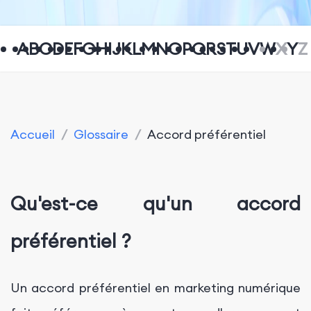
A
B
C
D
E
F
G
H
I
J
K
L
M
N
O
P
Q
R
S
T
U
V
W
X
Y
Z
Accueil
/
Glossaire
/
Accord préférentiel
Qu'est-ce qu'un accord
préférentiel ?
Un accord préférentiel en marketing numérique