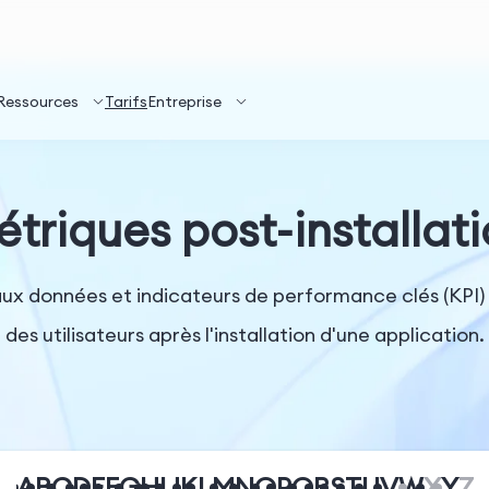
Ressources
Tarifs
Entreprise
triques post-installat
 aux données et indicateurs de performance clés (KP
des utilisateurs après l'installation d'une application.
A
B
C
D
E
F
G
H
I
J
K
L
M
N
O
P
Q
R
S
T
U
V
W
X
Y
Z