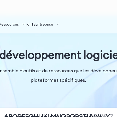
Ressources
Tarifs
Entreprise
 développement logicie
nsemble d'outils et de ressources que les développeur
plateformes spécifiques.
A
B
C
D
E
F
G
H
I
J
K
L
M
N
O
P
Q
R
S
T
U
V
W
X
Y
Z